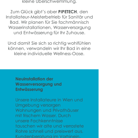
kleine Überschwemmung.
Zum Glück gibt’s aber
PIPETECH
, den
Installateur-Meisterbetrieb für Sanitär und
Bad. Wir planen für Sie fachmännisch
Wasserinstallationen, Wasserversorgung
und Entwässerung für Ihr Zuhause.
Und damit Sie sich so richtig wohlfühlen
können, verwandeln wir Ihr Bad in eine
kleine individuelle Wellness-Oase.
Neuinstallation der
Wasserversorgung und
Entwässerung
Unsere Installateure in Wien und
Umgebung versorgen
Wohnungen und Privathäuser
mit frischem Wasser. Durch
unsere Fachkenntnisse
tauschen wir alte und verrostete
Rohre schnell und preiswert aus.
Kundenberatung im Vorhinein,